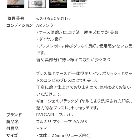
管理番号
w2505ｄ0501ｂｖ
コンディション
ABランク
・ケースは磨き仕上げ済 塵キズわずか 美品
・ダイヤル良好
・ブレスレットは伸びダレなく良好。使用感少ないお品
です。
留め具部分に薄い線キズ残りが少々あり
ブレス幅とケースが一体型デザイン、ポリッシュとマッ
トのコンビのブレスはとても美しく
丁寧に磨き仕上げておりますので、気持ちよくお使い
いただけます。
ギョーシェのブラックダイヤルもより洗練された印象、
魅力的なブレスレットウォッチです。
ブランド
BVLGARI ブルガリ
商品名
ブルガリ アショーマ AA26S
付属品
＊＊＊
サイズ
・本体／26mm (リューズ除く)