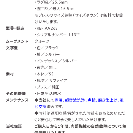
・ラグ幅／25.5mm
・腕回り／最大15.5cm
※ブレスのサイズ調整（サイズダウン）は無料でお受
けいたします。
型番・製造
・REF.AA26S
・シリアルナンバー：L13**
ムーブメント
クォーツ
文字盤
・色／ブラック
・針／シルバー
・インデックス／シルバー
・夜光／無し
素材
・本体／SS
・風防／サファイア
・ブレス／純正
その他機能
・日常生活防水
メンテナンス
◆
当社にて
煮沸、超音波洗浄、点検、磨き仕上げ、電
池交換
済みです。
◆時計は適切な整備がされた時計をおもとめいただ
くと安心して末永く楽しんでいただけます。
当社保証
ご購入日から1年間、内部機械の自然故障について無
償修理いたします。