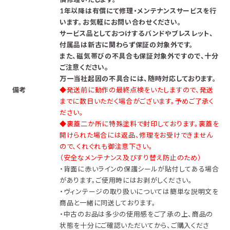
1年以降は有償にて修理・メンテナンスサービスを行
います。お気軽にお問い合わせください。
サービス品としておつけするバンドやブレスレット、
付属品は新古に関わらず保証の対象外です。
また、磁気帯びの不具合も保証対象外ですので、十分
。
ご注意ください
万一当社起因の不具合には、随時対応しております。
備考
◆発送前に動作の最終点検をいたしますので、発送
までに数日いただく場合がございます。予めご了承く
ださい。
◆裏蓋二か所に特殊塗料で封印しております。裏蓋を
開けられた場合には返品、修理をお受けできません
ので、くれぐれも御注意下さい。
（安全なメンテナンス及びすり替え防止のため）
・背面に赤いラインの保護シールが貼付してある場合
があります。ご使用時にはお剥がしください。
・ヴィンテージの取り扱いについては簡単な説明文を
商品と一緒に同送しております。
・中古のお品は多少の使用感をご了承の上、商品の
状態を十分にご確認いただいてから、ご購入くださ