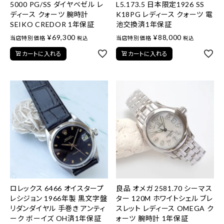
5000 PG/SS ダイヤベゼル レ
L5.173.5 日本限定1926 SS
ディース クォーツ 腕時計
K18PG レディース クォーツ 電
SEIKO CREDOR 1年保証
池交換済1年保証
¥
69,300
¥
88,000
当店特別価格
当店特別価格
税込
税込
カートに入れる
カートに入れる
ロレックス 6466 オイスタープ
良品 オメガ 2581.70 シーマス
レシジョン 1966年製 黒文字盤
ター 120M ホワイトシェル ブレ
リダンダイヤル 手巻き アンティ
スレット レディース OMEGA ク
ーク ボーイズ OH済1年保証
ォーツ 腕時計 1年保証