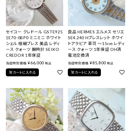
セイコー クレドール GSTE925
良品 HERMES エルメス セリエ
1E70-0BP0 ミニミニ ホワイト
SE4.240 Hブレスレット ホワイ
シェル 極細ブレス 美品 レディ
トアラビア 革可 ～15cm レディ
ース クォーツ 腕時計 SEIKO
ース クォーツ 1年保証 OH済
CREDOR 1年保証
電池交換済
¥
66,000
¥
85,800
当店特別価格
当店特別価格
税込
税込
カートに入れる
カートに入れる