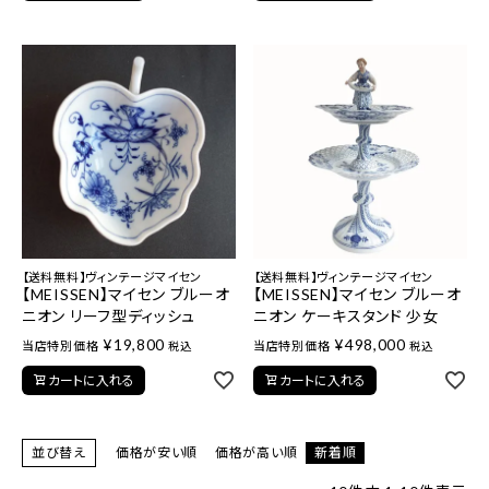
【送料無料】ヴィンテージマイセン
【送料無料】ヴィンテージマイセン
【MEISSEN】マイセン ブルーオ
【MEISSEN】マイセン ブルーオ
ニオン リーフ型ディッシュ
ニオン ケーキスタンド 少女
¥
19,800
¥
498,000
当店特別価格
当店特別価格
税込
税込
カートに入れる
カートに入れる
並び替え
価格が安い順
価格が高い順
新着順