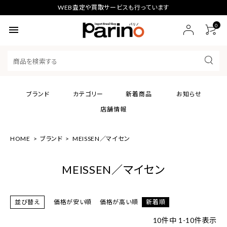
WEB査定や買取サービスも行っています
0
menu
ブランド
カテゴリー
新着商品
お知らせ
店舗情報
HOME
ブランド
MEISSEN／マイセン
MEISSEN／マイセン
並び替え
価格が安い順
価格が高い順
新着順
10
件中
1
-
10
件表示