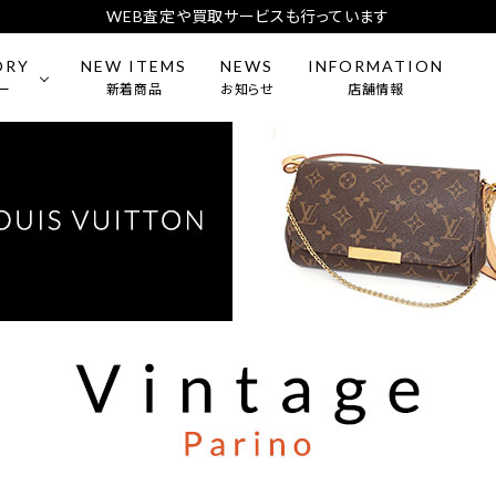
WEB査定や買取サービスも行っています
ORY
NEW ITEMS
NEWS
INFORMATION
ー
新着商品
お知らせ
店舗情報
mens）
CARTIER
BAG
ES
ー・アクセサリー
BREITLING
食器
L
DIOR
&Co.
MEISSEN