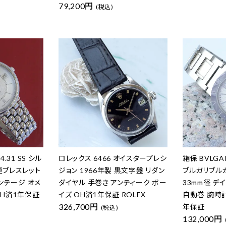
79,200円
(税込)
.31 SS シル
ロレックス 6466 オイスタープレシ
箱保 BVLGAR
連ブレスレット
ジョン 1966年製 黒文字盤 リダン
ブルガリブル
ィンテージ オメ
ダイヤル 手巻き アンティーク ボー
33mm径 デ
OH済1年保証
イズ OH済1年保証 ROLEX
自動巻 腕時計
326,700円
年保証
(税込)
132,000円