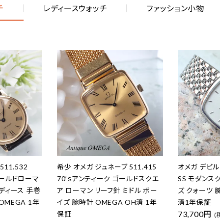
チ
レディースウォッチ
ファッション小物
11.532
希少 オメガ ジュネーブ 511.415
オメガ デビル 
ゴールドローマ
70’ｓアンティーク ゴールドスクエ
SS モダンス
レディース 手巻
ア ローマン リーフ針 ミドル ボー
ズ クォーツ 
OMEGA 1年
イズ 腕時計 OMEGA OH済 1年
済1年保証
73,700円
保証
(