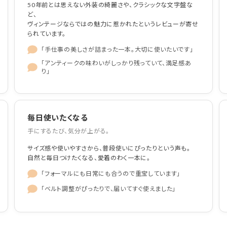
50年前とは思えない外装の綺麗さや、クラシックな文字盤な
ど、
ヴィンテージならではの魅力に惹かれたというレビューが寄せ
られています。
「手仕事の美しさが詰まった一本。大切に使いたいです」
「アンティークの味わいがしっかり残っていて、満足感あ
り」
毎日使いたくなる
手にするたび、気分が上がる。
サイズ感や使いやすさから、普段使いにぴったりという声も。
自然と毎日つけたくなる、愛着のわく一本に。
「フォーマルにも日常にも合うので重宝しています」
「ベルト調整がぴったりで、届いてすぐ使えました」