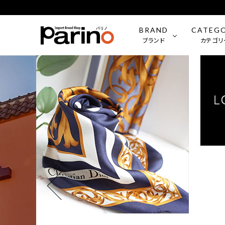
BRAND
CATEG
ブランド
カテゴリ
ROLEX
時計（Mens）
OMEGA
時計（Wo
BVLGARI
ファッション小物
LONGIN
ジュエリ
FRANCK MULLER
CHANE
LOUIS VUITTON
Tiffany