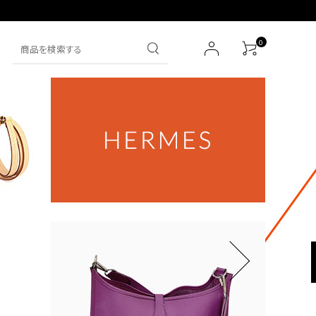
0
SEIKO
財布
IWC
その他
HERMES
その他ブランド一覧