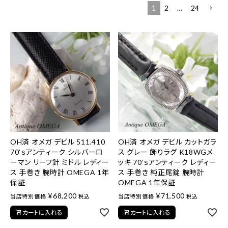
1
2
…
24
OH済 オメガ デビル 511.410
OH済 オメガ デビル カットガラ
70’ｓアンティーク シルバーロ
ス グレー 飾りラグ K18WGメ
ーマン リーフ針 ミドル レディー
ッキ 70’ｓアンティーク レディー
ス 手巻き 腕時計 OMEGA 1年
ス 手巻き 純正尾錠 腕時計
保証
OMEGA 1年保証
¥
68,200
¥
71,500
当店特別価格
当店特別価格
税込
税込
カートに入れる
カートに入れる