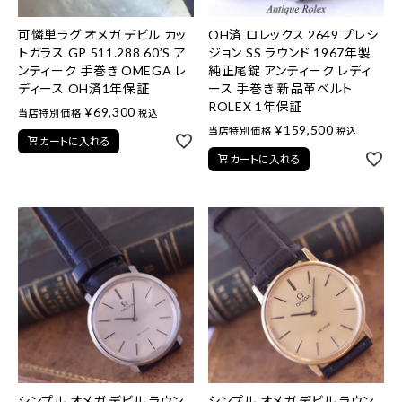
可憐単ラグ オメガ デビル カッ
OH済 ロレックス 2649 プレシ
トガラス GP 511.288 60’S ア
ジョン SS ラウンド 1967年製
ンティーク 手巻き OMEGA レ
純正尾錠 アンティーク レディ
ディース OH済1年保証
ース 手巻き 新品革ベルト
ROLEX 1年保証
¥
69,300
当店特別価格
税込
¥
159,500
当店特別価格
税込
カートに入れる
カートに入れる
シンプル オメガ デビル ラウン
シンプル オメガ デビル ラウン