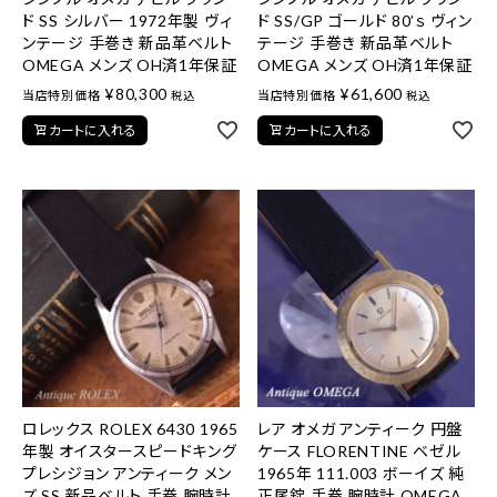
ド SS シルバー 1972年製 ヴィ
ド SS/GP ゴールド 80’ｓ ヴィン
ンテージ 手巻き 新品革ベルト
テージ 手巻き 新品革ベルト
OMEGA メンズ OH済1年保証
OMEGA メンズ OH済1年保証
¥
80,300
¥
61,600
当店特別価格
当店特別価格
税込
税込
カートに入れる
カートに入れる
ロレックス ROLEX 6430 1965
レア オメガ アンティーク 円盤
年製 オイスタースピードキング
ケース FLORENTINE ベゼル
プレシジョン アンティーク メン
1965年 111.003 ボーイズ 純
ズ SS 新品ベルト 手巻 腕時計
正尾錠 手巻 腕時計 OMEGA