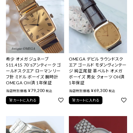
希少 オメガ ジュネーブ
OMEGA デビル ラウンドスク
511.415 70’ｓアンティーク ゴ
エア ゴールド モダンヴィンテー
ールドスクエア ローマン リー
ジ 純正尾錠 革ベルト オメガ
フ針 ミドル ボーイズ 腕時計
ボーイズ 男女 クォーツ OH済
OMEGA OH済 1年保証
1年保証
¥
79,200
¥
69,300
当店特別価格
当店特別価格
税込
税込
カートに入れる
カートに入れる