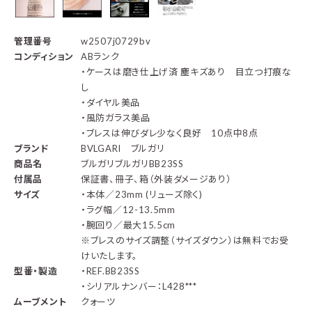
管理番号
w2507j0729bv
コンディション
ABランク
・ケースは磨き仕上げ済 塵キズあり 目立つ打痕な
し
・ダイヤル美品
・風防ガラス美品
・ブレスは伸びダレ少なく良好 10点中8点
ブランド
BVLGARI ブルガリ
商品名
ブルガリブルガリBB23SS
付属品
保証書、冊子、箱（外装ダメージあり）
サイズ
・本体／23mm (リューズ除く)
・ラグ幅／12-13.5mm
・腕回り／最大15.5cm
※ブレスのサイズ調整（サイズダウン）は無料でお受
けいたします。
型番・製造
・REF.BB23SS
・シリアルナンバー：L428***
ムーブメント
クォーツ