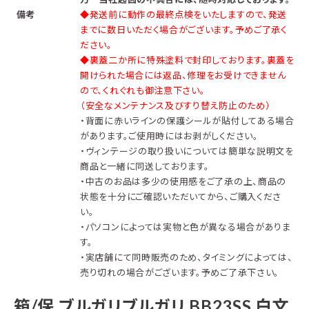
備考
◆発送前に動作の最終点検をいたしますので、発送
までに数日いただく場合がございます。予めご了承く
ださい。
◆裏蓋二か所に特殊塗料で封印しております。裏蓋を
開けられた場合には返品、修理をお受けできません
ので、くれぐれも御注意下さい。
（安全なメンテナンス及びすり替え防止のため）
・背面に赤いラインの保護シールが貼付してある場合
があります。ご使用時にはお剥がしください。
・ヴィンテージの取り扱いについては簡単な説明文を
商品と一緒に同送しております。
・中古のお品は多少の使用感をご了承の上、商品の
状態を十分にご確認いただいてから、ご購入くださ
い。
・パソコンによっては実物と色が異なる場合がありま
す。
・実店舗にて同時販売のため、タイミングによっては、
売り切れの場合がございます。予めご了承下さい。
箱/保 ブルガリブルガリ BB23SS 白文