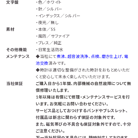
文字盤
・色／ホワイト
・針／シルバー
・インデックス／シルバー
・夜光／無し
素材
・本体／SS
・風防／サファイア
・ブレス／純正
その他機能
・日常生活防水
メンテナンス
◆
当社にて
煮沸、超音波洗浄、点検、磨き仕上げ、電
池交換
済みです。
◆時計は適切な整備がされた時計をおもとめいただ
くと安心して末永く楽しんでいただけます。
当社保証
ご購入日から1年間、内部機械の自然故障について無
償修理いたします。
1年以降は有償にて修理・メンテナンスサービスを行
います。お気軽にお問い合わせください。
サービス品としておつけするバンドやブレスレット、
付属品は新古に関わらず保証の対象外です。
また、磁気帯びの不具合も保証対象外ですので、十分
。
ご注意ください
万一当社起因の不具合には、随時対応しております。