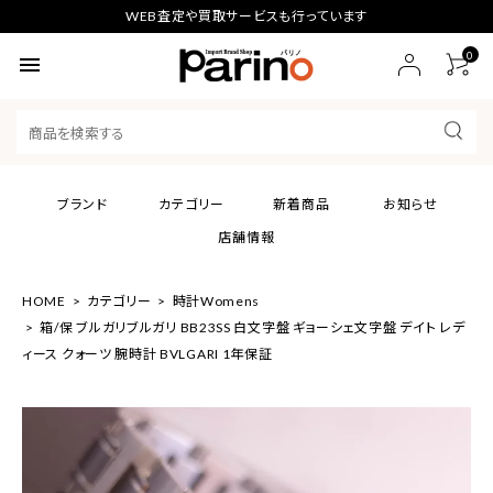
WEB査定や買取サービスも行っています
0
menu
ブランド
カテゴリー
新着商品
お知らせ
店舗情報
HOME
カテゴリー
時計Womens
箱/保 ブルガリブルガリ BB23SS 白文字盤 ギョーシェ文字盤 デイト レデ
ィース クォーツ 腕時計 BVLGARI 1年保証