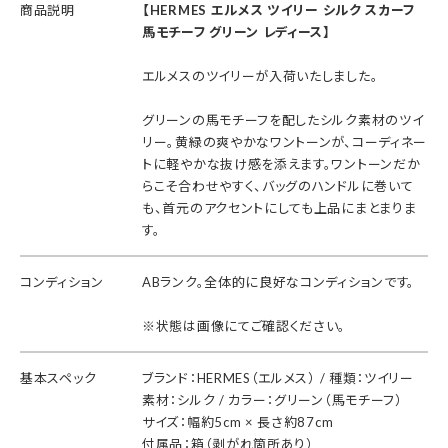
商品説明
【HERMES エルメス ツイリー シルク スカーフ
馬モチーフ グリーン レディース】
エルメスのツイリーが入荷いたしました。
グリーンの馬モチーフを配したシルク素材のツイ
リー。黄緑の爽やかなワントーンが、コーディネー
トに軽やかな抜け感を添えます。ワントーンだか
らこそ合わせやすく、バッグのハンドルに巻いて
も、首元のアクセントにしても上品にまとまりま
す。
コンディション
ABランク。全体的に良好なコンディションです。
※状態は画像にてご確認ください。
基本スペック
ブランド：HERMES（エルメス） / 種類：ツイリー
素材：シルク / カラー：グリーン（馬モチーフ）
サイズ：幅約5cm × 長さ約87cm
付属品：箱（剥がれ箇所あり）