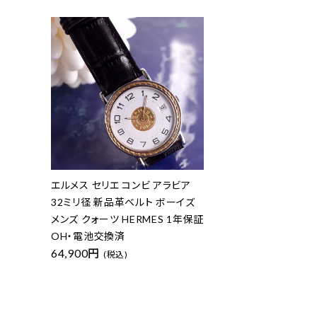
エルメス セリエ コンビ アラビア
32ミリ径 新品革ベルト ボーイズ
メンズ クォーツ HERMES 1年保証
OH・電池交換済
64,900円
(税込)