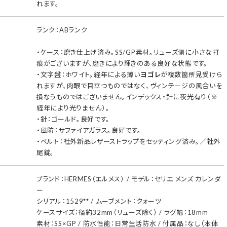
れます。
ランク：ABランク
・ケース：磨き仕上げ済み。SS/GP素材。リューズ側に小さな打
痕がございますが、磨きにより輝きのある良好な状態です。
・文字盤：ホワイト。経年による薄い
ヨゴレ
が複数箇所見受けら
れますが、肉眼で目立つものではなく、ヴィンテージの風合いを
損なうものではございません。インデックス・針に夜光有り（※
経年により光りません）。
・針：ゴールド。良好です。
・風防：サファイアガラス。良好です。
・ベルト：社外新品レザーストラップをセッティング済み。／社外
尾錠。
ブランド：HERMES（エルメス） / モデル：セリエ メンズ カレンダ
ー
シリアル：1529** / ムーブメント：クォーツ
ケースサイズ：径約32mm（リューズ除く） / ラグ幅：18mm
素材：SS×GP / 防水性能：日常生活防水 / 付属品：なし（本体