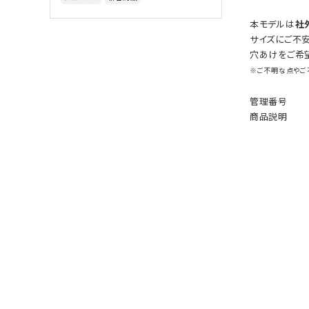
本モデルは
社
サイズにご不
穴あけをご希
※ご不明な点やご
管理番号
商品説明