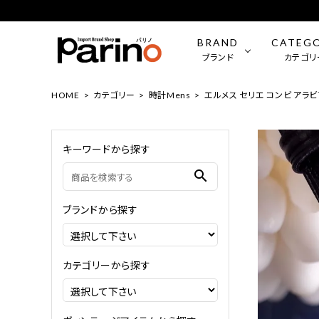
BRAND
CATEG
ブランド
カテゴリ
HOME
カテゴリー
時計Mens
エルメス セリエ コンビ アラビ
ROLEX
時計（Mens）
OMEGA
時計（Wo
キーワードから探す
BVLGARI
ファッション小物
LONGIN
ジュエリ
search
FRANCK MULLER
CHANE
ブランドから探す
LOUIS VUITTON
Tiffany
カテゴリーから探す