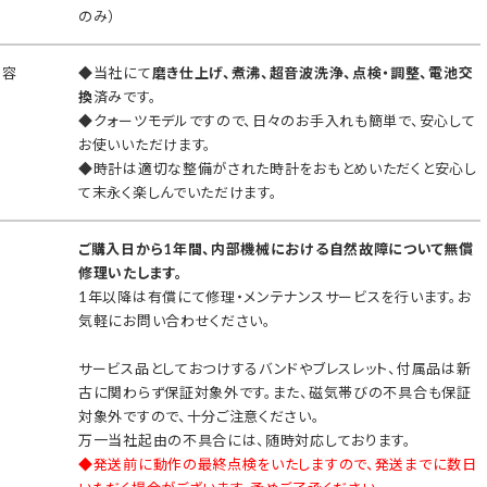
のみ）
内容
◆当社にて
磨き仕上げ、煮沸、超音波洗浄、点検・調整、電池交
換
済みです。
◆クォーツモデルですので、日々のお手入れも簡単で、安心して
お使いいただけます。
◆時計は適切な整備がされた時計をおもとめいただくと安心し
て末永く楽しんでいただけます。
ご購入日から1年間、内部機械における自然故障について無償
修理いたします。
1年以降は有償にて修理・メンテナンスサービスを行います。お
気軽にお問い合わせください。
サービス品としておつけするバンドやブレスレット、付属品は新
古に関わらず保証対象外です。また、磁気帯びの不具合も保証
対象外ですので、十分ご注意ください。
万一当社起由の不具合には、随時対応しております。
◆発送前に動作の最終点検をいたしますので、発送までに数日