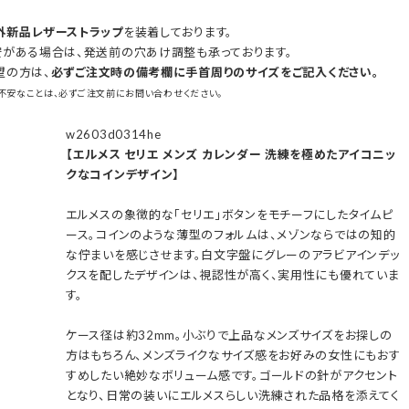
外新品レザーストラップ
を装着しております。
安がある場合は、発送前の穴あけ調整も承っております。
望の方は、
必ずご注文時の備考欄に手首周りのサイズをご記入ください。
不安なことは、必ずご注文前にお問い合わせください。
w2603d0314he
【エルメス セリエ メンズ カレンダー 洗練を極めたアイコニッ
クなコインデザイン】
エルメスの象徴的な「セリエ」ボタンをモチーフにしたタイムピ
ース。コインのような薄型のフォルムは、メゾンならではの知的
な佇まいを感じさせます。白文字盤にグレーのアラビアインデッ
クスを配したデザインは、視認性が高く、実用性にも優れていま
す。
ケース径は約32mm。小ぶりで上品なメンズサイズをお探しの
方はもちろん、メンズライクなサイズ感をお好みの女性にもおす
すめしたい絶妙なボリューム感です。ゴールドの針がアクセント
となり、日常の装いにエルメスらしい洗練された品格を添えてく