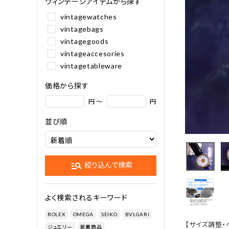
ヴィンテージアイテムから探す
vintagewatches
vintagebags
vintagegoods
vintageaccesories
vintagetableware
価格から探す
円 ～
円
並び順
manage_search
絞り込んで検索
よく検索されるキーワード
ROLEX
OMEGA
SEIKO
BVLGARI
【サイズ調整・
ジュエリー
新着商品