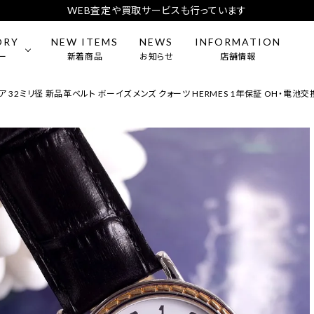
WEB査定や買取サービスも行っています
ORY
NEW ITEMS
NEWS
INFORMATION
ー
新着商品
お知らせ
店舗情報
ア 32ミリ径 新品革ベルト ボーイズ メンズ クォーツ HERMES 1年保証 OH・電池交
mens）
CARTIER
BAG
ES
ー・アクセサリー
BREITLING
食器
L
DIOR
&Co.
MEISSEN