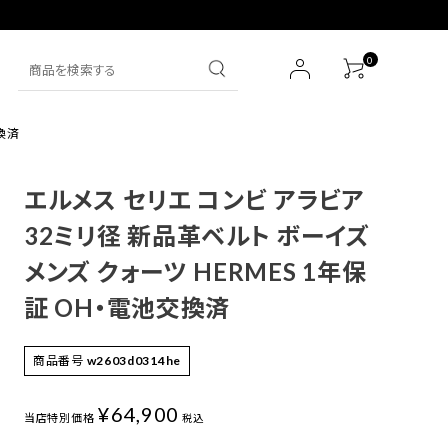
0
換済
SEIKO
財布
エルメス セリエ コンビ アラビア
IWC
その他
32ミリ径 新品革ベルト ボーイズ
メンズ クォーツ HERMES 1年保
HERMES
証 OH・電池交換済
その他ブランド一覧
商品番号
w2603d0314he
¥
64,900
当店特別価格
税込