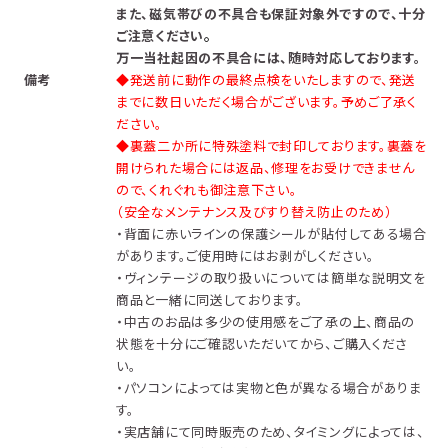
また、磁気帯びの不具合も保証対象外ですので、十分
。
ご注意ください
万一当社起因の不具合には、随時対応しております。
備考
◆発送前に動作の最終点検をいたしますので、発送
までに数日いただく場合がございます。予めご了承く
ださい。
◆裏蓋二か所に特殊塗料で封印しております。裏蓋を
開けられた場合には返品、修理をお受けできません
ので、くれぐれも御注意下さい。
（安全なメンテナンス及びすり替え防止のため）
・背面に赤いラインの保護シールが貼付してある場合
があります。ご使用時にはお剥がしください。
・ヴィンテージの取り扱いについては簡単な説明文を
商品と一緒に同送しております。
・中古のお品は多少の使用感をご了承の上、商品の
状態を十分にご確認いただいてから、ご購入くださ
い。
・パソコンによっては実物と色が異なる場合がありま
す。
・実店舗にて同時販売のため、タイミングによっては、