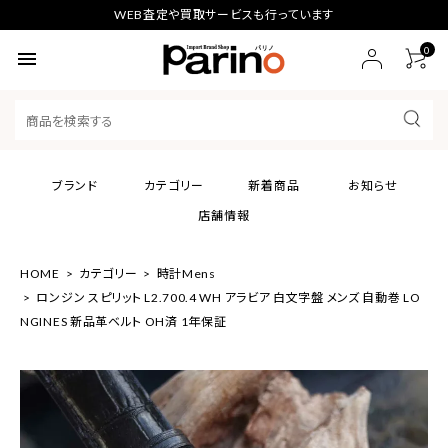
WEB査定や買取サービスも行っています
0
menu
ブランド
カテゴリー
新着商品
お知らせ
店舗情報
HOME
カテゴリー
時計Mens
ロンジン スピリット L2.700.4 WH アラビア 白文字盤 メンズ 自動巻 LO
NGINES 新品革ベルト OH済 1年保証