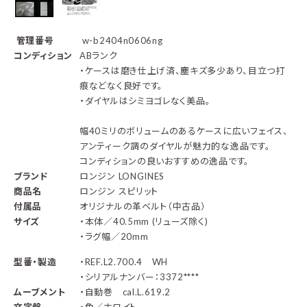
管理番号
w-b2404n0606ng
コンディション
ABランク
・ケースは磨き仕上げ済、塵キズ多少あり、目立つ打
痕などなく良好です。
・
ダイヤルはシミヨゴレなく美品。
幅40ミリのボリュームのあるケースに広いフェイス、
アンティーク調のダイヤルが魅力的な逸品です。
コンディションの良いおすすめの逸品です。
ブランド
ロンジン LONGINES
商品名
ロンジン スピリット
付属品
オリジナルの革ベルト（中古品）
サイズ
・本体／40.5mm (リューズ除く)
・ラグ幅／20mm
型番・製造
・REF.L2.700.4 WH
・シリアルナンバー：3372****
ムーブメント
・自動巻 cal.L.619.2