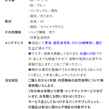
文字盤
・色／ホワイト
・針／ブルー
・インデックス／夜光
・夜光／光ります。
素材
・本体／SS
・風防／サファイアガラス
その他機能
・ハック機能 有り
・日常生活防水
メンテナンス
◆
当社にて
煮沸、超音波洗浄、OH（分解掃除）、磨き
仕上げ
済みです。
◆テスター結果を掲載しております。
日差±20秒
です
が、あくまでも検査ですので、実際の使用とは若干の
誤差が生じますことをご了承ください。
◆時計は適切な整備がされた時計をおもとめいただ
くと安心して末永く楽しんでいただけます。
当社保証
ご購入日から1年間、内部機械の自然故障について無
償修理いたします。
1年以降は有償にて修理・メンテナンスサービスを行
います。お気軽にお問い合わせください。
サービス品としておつけするバンドやブレスレット、
付属品は新古に関わらず保証の対象外です。