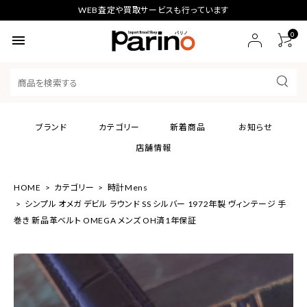
WEB査定や買取サービスも行っています
0
menu
ブランド
カテゴリー
新着商品
お知らせ
店舗情報
HOME
カテゴリー
時計Mens
シンプル オメガ デビル ラウンド SS シルバー 1972年製 ヴィンテージ 手
巻き 新品革ベルト OMEGA メンズ OH済1年保証