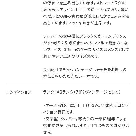
の佇まいを生み出しています。ストレートラグの
表面もヘアライン仕上げで統一されており、薄い
ベゼルとの組み合わせが凛としたかっこよさを演
出しています。マットな輝きが上品です。
シルバーの文字盤にブラックの針・インデックス
がすっきりと引き締まった、シンプルで飽きのこな
いフェイス。33mmのケースサイズはメンズとして
着けやすい王道のサイズ感です。
長く愛用できるヴィンテージウォッチをお探しの
方にご覧いただきたい一本です。
コンディション
ランク：ABランク（70'Sヴィンテージとして）
・ケース・外装：磨き仕上げ済み。全体的にコンデ
ィション良好です。
・文字盤：シルバー。縁周りの一部に経年による
劣化が見受けられますが、目立つものではありま
せん。