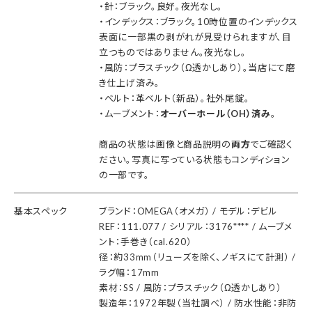
・針：ブラック。良好。夜光なし。
・インデックス：ブラック。10時位置のインデックス
表面に一部黒の剥がれが見受けられますが、目
立つものではありません。夜光なし。
・風防：プラスチック（Ω透かしあり）。当店にて磨
き仕上げ済み。
・ベルト：革ベルト（新品）。社外尾錠。
・ムーブメント：
オーバーホール（OH）済み
。
商品の状態は画像と商品説明の
両方
でご確認く
ださい。写真に写っている状態もコンディション
の一部です。
基本スペック
ブランド：OMEGA（オメガ） / モデル：デビル
REF：111.077 / シリアル：3176**** / ムーブメ
ント：手巻き（cal.620）
径：約33mm（リューズを除く、ノギスにて計測） /
ラグ幅：17mm
素材：SS / 風防：プラスチック（Ω透かしあり）
製造年：1972年製（当社調べ） / 防水性能：非防