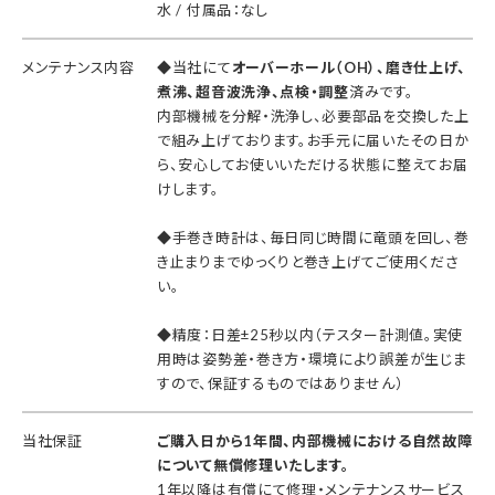
水 / 付属品：なし
メンテナンス内容
◆当社にて
オーバーホール（OH）、磨き仕上げ、
煮沸、超音波洗浄、点検・調整
済みです。
内部機械を分解・洗浄し、必要部品を交換した上
で組み上げております。お手元に届いたその日か
ら、安心してお使いいただける状態に整えてお届
けします。
◆手巻き時計は、毎日同じ時間に竜頭を回し、巻
き止まりまでゆっくりと巻き上げてご使用くださ
い。
◆精度：日差±25秒以内（テスター計測値。実使
用時は姿勢差・巻き方・環境により誤差が生じま
すので、保証するものではありません）
当社保証
ご購入日から1年間、内部機械における自然故障
について無償修理いたします。
1年以降は有償にて修理・メンテナンスサービス