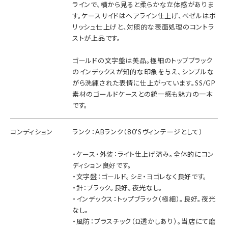
ラインで、横から見ると柔らかな立体感がありま
す。ケースサイドはヘアライン仕上げ、ベゼルはポ
リッシュ仕上げと、対照的な表面処理のコントラ
ストが上品です。
ゴールドの文字盤は美品。極細のトップブラック
のインデックスが知的な印象を与え、シンプルな
がら洗練された表情に仕上がっています。SS/GP
素材のゴールドケースとの統一感も魅力の一本
です。
コンディション
ランク：ABランク（80'Sヴィンテージとして）
・ケース・外装：ライト仕上げ済み。全体的にコン
ディション良好です。
・文字盤：ゴールド。シミ・ヨゴレなく良好です。
・針：ブラック。良好。夜光なし。
・インデックス：トップブラック（極細）。良好。夜光
なし。
・風防：プラスチック（Ω透かしあり）。当店にて磨