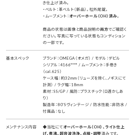
き仕上げ済み。
・ベルト：革ベルト（新品）。社外尾錠。
・ムーブメント：
オーバーホール（OH）済み
。
商品の状態は画像と商品説明の
両方
でご確認く
ださい。写真に写っている状態もコンディション
の一部です。
基本スペック
ブランド：OMEGA（オメガ） / モデル：デビル
シリアル：4166**** / ムーブメント：手巻き
（cal.625）
ケース幅：約32mm（リューズを除く、ノギスにて
計測） / ラグ幅：18mm
素材：SS/GP / 風防：プラスチック（Ω透かしあ
り）
製造年：80'Sヴィンテージ / 防水性能：非防水 /
付属品：なし
メンテナンス内容
◆当社にて
オーバーホール（OH）、ライト仕上
げ、煮沸、超音波洗浄、点検・調整
済みです。