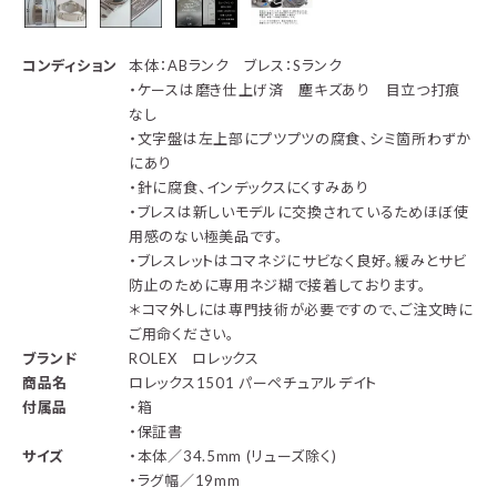
コンディション
本体：ABランク ブレス：Sランク
・ケースは磨き仕上げ済 塵キズあり 目立つ打痕
なし
・文字盤は左上部にプツプツの腐食、シミ箇所わずか
にあり
・針に腐食、インデックスにくすみあり
・ブレスは新しいモデルに交換されているためほぼ使
用感のない極美品です。
・ブレスレットはコマネジにサビなく良好。緩みとサビ
防止のために専用ネジ糊で接着しております。
＊コマ外しには専門技術が必要ですので、ご注文時に
ご用命ください。
ブランド
ROLEX ロレックス
商品名
ロレックス1501 パーペチュアルデイト
付属品
・箱
・保証書
サイズ
・本体／34.5mm (リューズ除く)
・ラグ幅／19mm