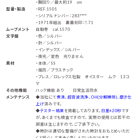
・腕回り／最大約19 cm
型番・製造
・REF.1501
・シリアルナンバー：283****
・1971年組出 裏蓋刻印：?.71
ムーブメント
自動巻 cal.1570
文字盤
・色／シルバー
・針／シルバー
・インデックス／シルバー
・夜光／変色 光りません
素材
・本体／SS
・風防／プラスチック
・ブレス／ロレックス社製 オイスター ムク 13コ
マ
その他機能
ハック機能 あり 日常生活防水
メンテナンス
◆
当社にて
煮沸、超音波洗浄、OH(分解掃除)、磨き仕
上げ
済みです。
◆
テスター結果
を掲載しております。
日差±20秒
です
が、あくまでも検査ですので、 実際の使用とは若干の
誤差は生じますので、ご了承下さい。
◆時計は適切な整備がされた時計をおもとめいただ
くと安心して末永く楽しんでいただけます。