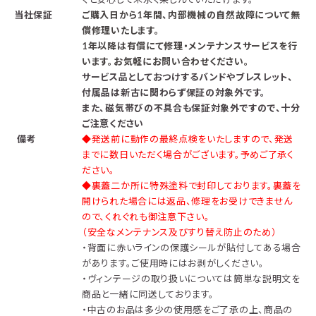
当社保証
ご購入日から1年間、内部機械の自然故障について無
償修理いたします。
1年以降は有償にて修理・メンテナンスサービスを行
います。お気軽にお問い合わせください。
サービス品としておつけするバンドやブレスレット、
付属品は新古に関わらず保証の対象外です。
また、磁気帯びの不具合も保証対象外ですので、十分
ご注意ください
備考
◆発送前に動作の最終点検をいたしますので、発送
までに数日いただく場合がございます。予めご了承く
ださい。
◆裏蓋二か所に特殊塗料で封印しております。裏蓋を
開けられた場合には返品、修理をお受けできません
ので、くれぐれも御注意下さい。
（安全なメンテナンス及びすり替え防止のため）
・背面に赤いラインの保護シールが貼付してある場合
があります。ご使用時にはお剥がしください。
・ヴィンテージの取り扱いについては簡単な説明文を
商品と一緒に同送しております。
・中古のお品は多少の使用感をご了承の上、商品の