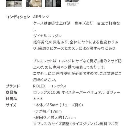
コンディション
ABランク
ケースは磨き仕上げ済 塵キズあり 目立つ打痕な
し
ダイヤルはリダン
経年劣化の気泡あり、全体にヤケによる色変わりあ
り、縁周りにケースとのスレによる黒ずみなどあり
ブレスレットはコマネジにサビなく良好。緩みとサビ防
止のために専用ネジ糊で接着しております。
コマ外しには専門技術が必要ですので、ご注文時にご
用命ください。
ブランド
ROLEX ロレックス
商品名
ロレックス1008 オイスターパーペチュアル ゼファー
付属品
＊＊＊
サイズ
・本体／35mm (リューズ除く)
・ラグ幅／19mm
・腕回り／最大約17.5cm
※ブレスのサイズ調整（サイズダウン）は無料でお受