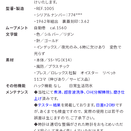
けいたします。
型番・製造
・REF.1005
・シリアルナンバー：774****
・1962年組出 裏蓋刻印：3.62
ムーブメント
自動巻 cal.1560
文字盤
・色／シルバー／リダン
・針／ゴールド
・インデックス／夜光のみ、6時に欠けあり 変色で
光らず
素材
・本体／SS・YG（K14）
・風防／プラスチック
・ブレス／ロレックス社製 オイスター リベット
11コマ （伸びあり／サービス品）
その他機能
ハック機能 なし 日常生活防水
メンテナンス
◆
当社にて
煮沸、超音波洗浄、OH(分解掃除)、磨き仕
上げ
済みです。
◆
テスター結果
を掲載しております。
日差±20秒
です
が、あくまでも検査ですので、 実際の使用とは若干の
誤差は生じますので、ご了承下さい。
◆時計は適切な整備がされた時計をおもとめいただ
くと安心して末永く楽しんでいただけます。