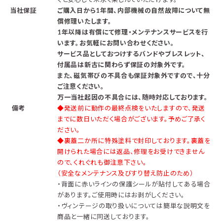
当社保証
ご購入日から1年間、内部機械の自然故障について無
償修理いたします。
1年以降は有償にて修理・メンテナンスサービスを行
います。お気軽にお問い合わせください。
サービス品としておつけするバンドやブレスレット、
付属品は新古に関わらず保証の対象外です。
また、磁気帯びの不具合も保証対象外ですので、十分
ご注意ください。
万一当社起因の不具合には、随時対応しております。
備考
◆発送前に動作の最終点検をいたしますので、発送
までに数日いただく場合がございます。予めご了承く
ださい。
◆裏蓋二か所に特殊塗料で封印しております。裏蓋を
開けられた場合には返品、修理をお受けできません
ので、くれぐれも御注意下さい。
（安全なメンテナンス及びすり替え防止のため）
・背面に赤いラインの保護シールが貼付してある場合
があります。ご使用時にはお剥がしください。
・ヴィンテージの取り扱いについては簡単な説明文を
商品と一緒に同送しております。