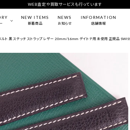
WEB査定や買取サービスも行っています
ORY
NEW ITEMS
NEWS
INFORMATION
ー
新着商品
お知らせ
店舗情報
ルト 黒 ステッチ ストラップ レザー 20mm/16mm デイトナ用 未使用 正規品 SWISS
mens）
CARTIER
BAG
ES
ー・アクセサリー
BREITLING
食器
L
DIOR
&Co.
MEISSEN