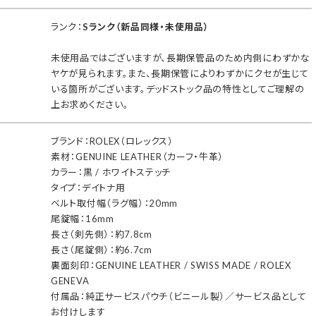
ランク：
Sランク（新品同様・未使用品）
未使用品ではございますが、長期保管品のため内側にわずかな
ヤケが見られます。また、長期保管によりわずかにクセが生じて
いる箇所がございます。デッドストック品の特性としてご理解の
上お求めください。
ブランド：ROLEX（ロレックス）
素材：GENUINE LEATHER（カーフ・牛革）
カラー：黒 / ホワイトステッチ
タイプ：デイトナ用
ベルト取付幅（ラグ幅）：20mm
尾錠幅：16mm
長さ（剣先側）：約7.8cm
長さ（尾錠側）：約6.7cm
裏面刻印：GENUINE LEATHER / SWISS MADE / ROLEX
GENEVA
付属品：純正サービスパウチ（ビニール製）／サービス品として
お付けします