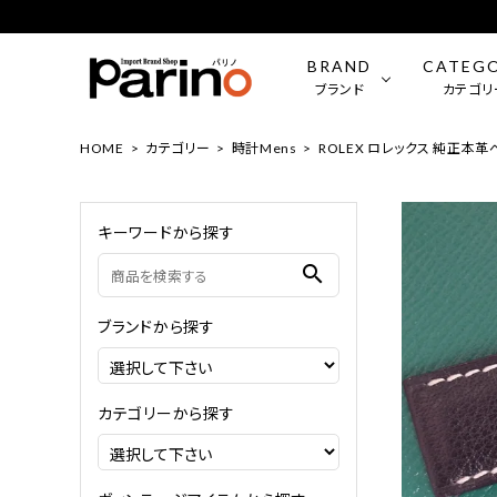
BRAND
CATEG
ブランド
カテゴリ
HOME
カテゴリー
時計Mens
ROLEX ロレックス 純正本革ベ
ROLEX
時計（Mens）
OMEGA
時計（Wo
キーワードから探す
BVLGARI
ファッション小物
LONGIN
ジュエリ
search
FRANCK MULLER
CHANE
ブランドから探す
LOUIS VUITTON
Tiffany
カテゴリーから探す