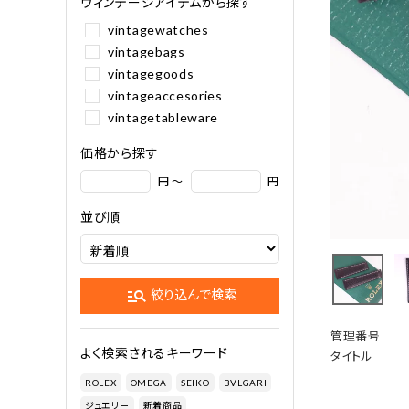
ヴィンテージアイテムから探す
vintagewatches
vintagebags
vintagegoods
vintageaccesories
vintagetableware
価格から探す
円 ～
円
並び順
manage_search
絞り込んで検索
管理番号
よく検索されるキーワード
タイトル
ROLEX
OMEGA
SEIKO
BVLGARI
ジュエリー
新着商品