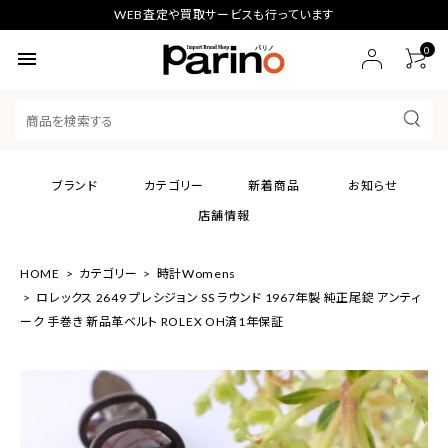
WEB査定や買取サービスも行っています
0
menu
ブランド
カテゴリー
新着商品
お知らせ
店舗情報
HOME
カテゴリー
時計Womens
ロレックス 2649 プレシジョン SS ラウンド 1967年製 純正尾錠 アンティ
ーク 手巻き 新品革ベルト ROLEX OH済1年保証