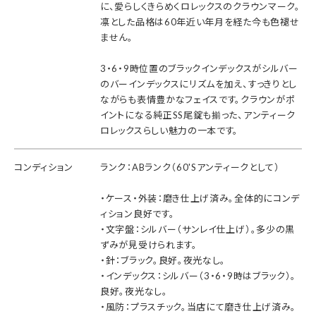
に、愛らしくきらめくロレックスのクラウンマーク。
凛とした品格は60年近い年月を経た今も色褪せ
ません。
3・6・9時位置のブラックインデックスがシルバー
のバーインデックスにリズムを加え、すっきりとし
ながらも表情豊かなフェイスです。クラウンがポ
イントになる純正SS尾錠も揃った、アンティーク
ロレックスらしい魅力の一本です。
コンディション
ランク：ABランク（60'Sアンティークとして）
・ケース・外装：磨き仕上げ済み。全体的にコンデ
ィション良好です。
・文字盤：シルバー（サンレイ仕上げ）。多少の黒
ずみが見受けられます。
・針：ブラック。良好。夜光なし。
・インデックス：シルバー（3・6・9時はブラック）。
良好。夜光なし。
・風防：プラスチック。当店にて磨き仕上げ済み。