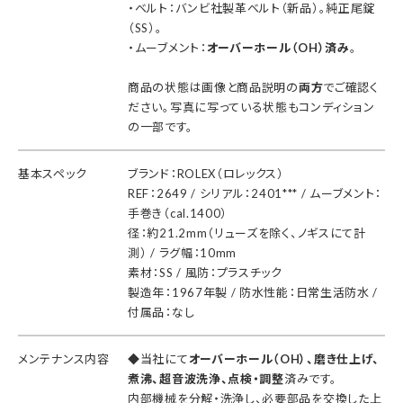
・ベルト：バンビ社製革ベルト（新品）。純正尾錠
（SS）。
・ムーブメント：
オーバーホール（OH）済み
。
商品の状態は画像と商品説明の
両方
でご確認く
ださい。写真に写っている状態もコンディション
の一部です。
基本スペック
ブランド：ROLEX（ロレックス）
REF：2649 / シリアル：2401*** / ムーブメント：
手巻き（cal.1400）
径：約21.2mm（リューズを除く、ノギスにて計
測） / ラグ幅：10mm
素材：SS / 風防：プラスチック
製造年：1967年製 / 防水性能：日常生活防水 /
付属品：なし
メンテナンス内容
◆当社にて
オーバーホール（OH）、磨き仕上げ、
煮沸、超音波洗浄、点検・調整
済みです。
内部機械を分解・洗浄し、必要部品を交換した上