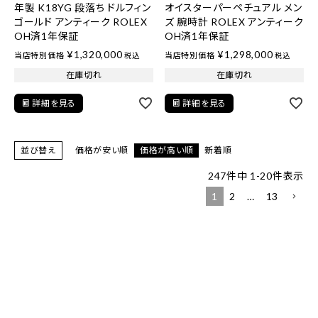
年製 K18YG 段落ち ドルフィン
オイスターパーペチュアル メン
ゴールド アンティーク ROLEX
ズ 腕時計 ROLEX アンティーク
OH済1年保証
OH済1年保証
¥
1,320,000
¥
1,298,000
当店特別価格
当店特別価格
税込
税込
在庫切れ
在庫切れ
詳細を見る
詳細を見る
並び替え
価格が安い順
価格が高い順
新着順
247
件中
1
-
20
件表示
1
2
…
13