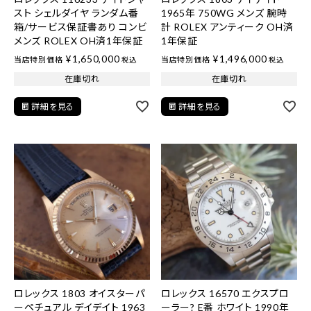
スト シェルダイヤ ランダム番
1965年 750WG メンズ 腕時
箱/サービス保証書あり コンビ
計 ROLEX アンティーク OH済
メンズ ROLEX OH済1年保証
1年保証
¥
1,650,000
¥
1,496,000
当店特別価格
当店特別価格
税込
税込
在庫切れ
在庫切れ
詳細を見る
詳細を見る
ロレックス 1803 オイスターパ
ロレックス 16570 エクスプロ
ーペチュアル デイデイト 1963
ーラー? E番 ホワイト 1990年