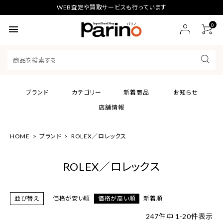
WEB査定や買取サービスも行っています
0
menu
ブランド
カテゴリー
新着商品
お知らせ
店舗情報
HOME
ブランド
ROLEX／ロレックス
ROLEX／ロレックス
並び替え
価格が安い順
価格が高い順
新着順
247
件中
1
-
20
件表示