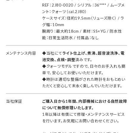
REF：2J80-0020 / シリアル：36**** / ムーブメ
ント：クォーツ（cal.2J80）
ケースサイズ：径約19.5mm（リューズ除く） / ラ
グ幅：10mm
腕周り：最大約18cm / 素材：SS×YG / 防水性
能：日常生活防水 / 付属品：なし
メンテナンス内容
◆当社にて
ライト仕上げ、煮沸、超音波洗浄、電
池交換、点検・調整
済みです。
◆クォーツモデルですので、日々のお手入れも簡
単で、安心してお使いいただけます。
◆時計は適切な整備がされた時計をおもとめい
ただくと安心して末永く楽しんでいただけます。
当社保証
ご購入日から1年間、内部機械における自然故障
について無償修理いたします。
1年以降は有償にて修理・メンテナンスサービス
を行います。お気軽にお問い合わせください。