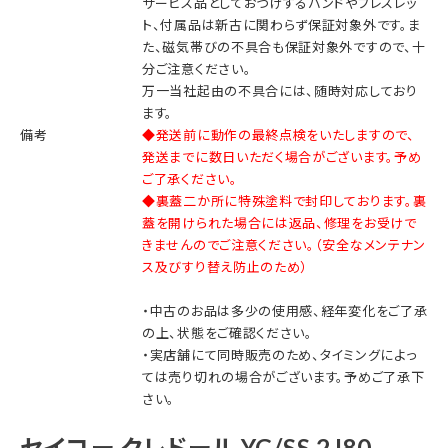
サービス品としておつけするバンドやブレスレッ
ト、付属品は新古に関わらず保証対象外です。ま
た、磁気帯びの不具合も保証対象外ですので、十
分ご注意ください。
万一当社起由の不具合には、随時対応しており
ます。
備考
◆発送前に動作の最終点検をいたしますので、
発送までに数日いただく場合がございます。予め
ご了承ください。
◆裏蓋二か所に特殊塗料で封印しております。裏
蓋を開けられた場合には返品、修理をお受けで
きませんのでご注意ください。（安全なメンテナン
ス及びすり替え防止のため）
・中古のお品は多少の使用感、経年変化をご了承
の上、状態をご確認ください。
・実店舗にて同時販売のため、タイミングによっ
ては売り切れの場合がございます。予めご了承下
さい。
セイコー クレドール YG/SS 2J80-