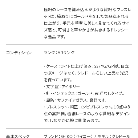
極細のレースを編み込んだような繊細なブレスレ
ットは、縁取りにゴールドを配した気品あふれる
仕上がり。手元を華奢に美しく見せてくれるサイ
ズ感と、可憐さと華やかさが共存するドレッシー
な逸品です。
コンディション
ランク：ABランク
・ケース：ライト仕上げ済み。SS/YG/GP製。目立
つダメージはなく、クレドールらしい上品な光沢
を保っています。
・文字盤：アイボリー
・針・インデックス：ゴールド。夜光なしタイプ。
・風防：サファイアガラス。良好です。
・ブレスレット：純正コンビブレスレット。10点中8
点の高評価。極細レースのような繊細なデザイン
で、しなやかに腕に馴染みます。
基本スペック
ブランド：SEIKO（セイコー） / モデル：クレドール