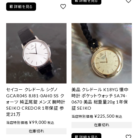
詳細を見る
詳細を見る
セイコー クレドール シグノ
美品 クレドール K18YG 懐中
GCAR045 8J81-0AH0 SS ク
時計 ポケットウォッチ 5A74-
ォーツ 純正尾錠 メンズ 腕時計
0670 美品 総重量20g 1年保
SEIKO CREDOR 1年保証 参
証 SEIKO
定21万
¥
225,500
当店特別価格
税込
¥
99,000
当店特別価格
税込
在庫切れ
在庫切れ
詳細を見る