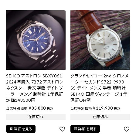
SEIKO アストロン SBXY061
グランドセイコー 2nd クロノメ
2024年購入 7B72 アストロン
ーター セカンド 5722-9990
ネクスター 青文字盤 デイト ソ
SS デイト メンズ 手巻 腕時計
ーラー メンズ 腕時計 1年保証
SEIKO 国産ヴィンテージ 1年
定価148500円
保証OH済
¥
85,800
¥
119,900
当店特別価格
当店特別価格
税込
税込
在庫切れ
在庫切れ
詳細を見る
詳細を見る