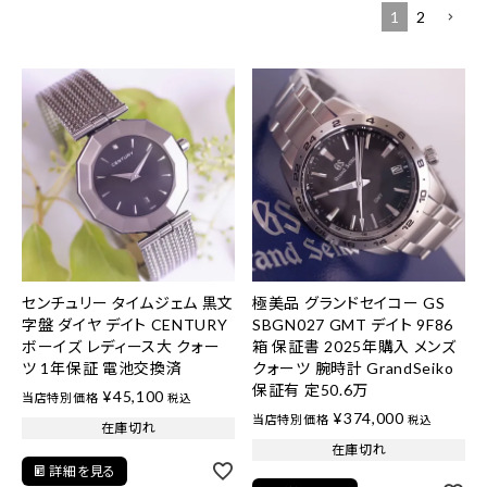
1
2
センチュリー タイムジェム 黒文
極美品 グランドセイコー GS
字盤 ダイヤ デイト CENTURY
SBGN027 GMT デイト 9F86
ボーイズ レディース大 クォー
箱 保証書 2025年購入 メンズ
ツ 1年保証 電池交換済
クォーツ 腕時計 GrandSeiko
保証有 定50.6万
¥
45,100
当店特別価格
税込
¥
374,000
当店特別価格
税込
在庫切れ
在庫切れ
詳細を見る