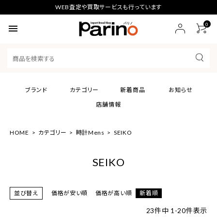
WEB査定や買取サービスも行っています
0
menu
ブランド
カテゴリー
新着商品
お知らせ
店舗情報
HOME
カテゴリー
時計Mens
SEIKO
SEIKO
並び替え
価格が安い順
価格が高い順
新着順
23
件中
1
-
20
件表示