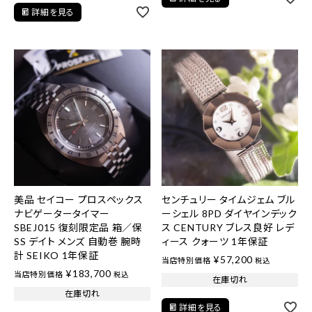
詳細を見る
美品 セイコー プロスペックス
センチュリー タイムジェム ブル
ナビゲータータイマー
ーシェル 8PD ダイヤインデック
SBEJ015 復刻限定品 箱／保
ス CENTURY ブレス良好 レデ
SS デイト メンズ 自動巻 腕時
ィース クォーツ 1年保証
計 SEIKO 1年保証
¥
57,200
当店特別価格
税込
¥
183,700
当店特別価格
税込
在庫切れ
在庫切れ
詳細を見る