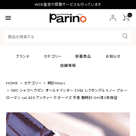
WEB査定や買取サービスも行っています
0
menu
ブランド
カテゴリー
新着商品
お知らせ
店舗情報
HOME
カテゴリー
時計Mens
IWC シャフハウゼン オールドインター 2582 レクタングル トノー ブルー
ローマン cal.423 アンティーク ボーイズ 手巻 腕時計 OH済1年保証