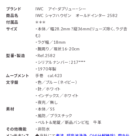
ブランド
IWC アイ・ダブリュー・シー
商品名
IWC シャフハウゼン オールドインター 2582
付属品
＊＊＊
サイズ
・本体／幅28.2mm ?縦36mm(リューズ除く、ラグ含
む)
・ラグ幅／18mm
・腕周り／現状16-20cm
型番・製造
・Ref.2582
・シリアルナンバー：217****
・1970年製
ムーブメント
手巻 cal.423
文字盤
・色／ブルー（ネイビー）
・針／ホワイト
・インデックス／ホワイト
・夜光／無し
素材
・本体／SS
・風防／プラスチック
・ベルト＆尾錠／新品バンビ社 牛革
その他機能
・非防水
メンテナンス
◆
当社にて
煮沸、超音波洗浄、OH(分解掃除)、磨き仕