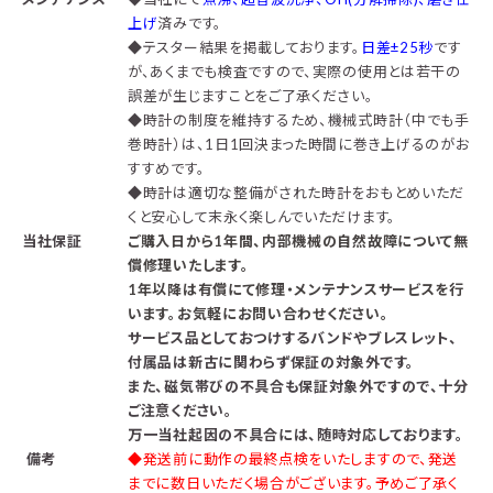
上げ
済みです。
◆テスター結果を掲載しております。
日差±25秒
です
が、あくまでも検査ですので、実際の使用とは若干の
誤差が生じますことをご了承ください。
◆時計の制度を維持するため、機械式時計（中でも手
巻時計）は、1日1回決まった時間に巻き上げるのがお
すすめです。
◆時計は適切な整備がされた時計をおもとめいただ
くと安心して末永く楽しんでいただけます。
当社保証
ご購入日から1年間、内部機械の自然故障について無
償修理いたします。
1年以降は有償にて修理・メンテナンスサービスを行
います。お気軽にお問い合わせください。
サービス品としておつけするバンドやブレスレット、
付属品は新古に関わらず保証の対象外です。
また、磁気帯びの不具合も保証対象外ですので、十分
ご注意ください。
万一当社起因の不具合には、随時対応しております。
備考
◆発送前に動作の最終点検をいたしますので、発送
までに数日いただく場合がございます。予めご了承く