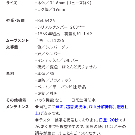
サイズ
・本体／34.6mm (リューズ除く)
・ラグ幅／19mm
型番・製造
・Ref.6426
・シリアルナンバー：203****
・1969年組出 裏蓋刻印：1.69
ムーブメント
手巻 cal.1225
文字盤
・色／シルバーグレー
・針／シルバー
・インデックス／シルバー
・夜光／変色 ほとんど光りません
素材
・本体／SS
・風防／プラスチック
・ベルト／革 バンビ社 新品
・尾錠／社外
その他機能
ハック機能 なし 日常生活防水
メンテナンス
◆
当社にて
煮沸、超音波洗浄、OH(分解掃除)、磨き仕
上げ
済みです。
◆テスター結果を掲載しております。
日差±20秒
です
が、あくまでも検査ですので、実際の使用とは若干の
誤差が生じますことをご了承ください。