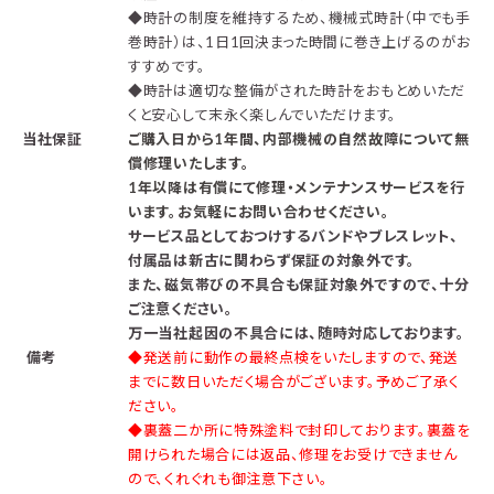
◆時計の制度を維持するため、機械式時計（中でも手
巻時計）は、1日1回決まった時間に巻き上げるのがお
すすめです。
◆時計は適切な整備がされた時計をおもとめいただ
くと安心して末永く楽しんでいただけます。
当社保証
ご購入日から1年間、内部機械の自然故障について無
償修理いたします。
1年以降は有償にて修理・メンテナンスサービスを行
います。お気軽にお問い合わせください。
サービス品としておつけするバンドやブレスレット、
付属品は新古に関わらず保証の対象外です。
また、磁気帯びの不具合も保証対象外ですので、十分
ご注意ください。
万一当社起因の不具合には、随時対応しております。
備考
◆発送前に動作の最終点検をいたしますので、発送
までに数日いただく場合がございます。予めご了承く
ださい。
◆裏蓋二か所に特殊塗料で封印しております。裏蓋を
開けられた場合には返品、修理をお受けできません
ので、くれぐれも御注意下さい。