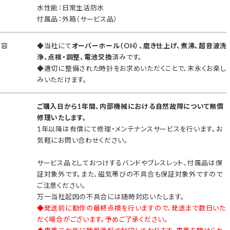
水性能：日常生活防水
付属品：外箱（サービス品）
内容
◆当社にて
オーバーホール（OH）、磨き仕上げ、煮沸、超音波洗
浄、点検・調整、電池交換
済みです。
◆適切に整備された時計をお求めいただくことで、末永くお楽し
みいただけます。
ご購入日から1年間、内部機械における自然故障について無償
修理いたします。
1年以降は有償にて修理・メンテナンスサービスを行います。お
気軽にお問い合わせください。
サービス品としておつけするバンドやブレスレット、付属品は保
証対象外です。また、磁気帯びの不具合も保証対象外ですので
ご注意ください。
万一当社起因の不具合には随時対応いたします。
◆発送前に動作の最終点検を行いますので、発送まで数日いた
だく場合がございます。予めご了承ください。