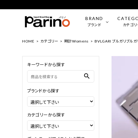
BRAND
CATEG
ブランド
カテゴリ
HOME
カテゴリー
時計Womens
BVLGARI ブルガリブルガ
ROLEX
時計（Mens）
OMEGA
時計（Wo
キーワードから探す
BVLGARI
ファッション小物
LONGIN
ジュエリ
search
FRANCK MULLER
CHANE
ブランドから探す
LOUIS VUITTON
Tiffany
カテゴリーから探す