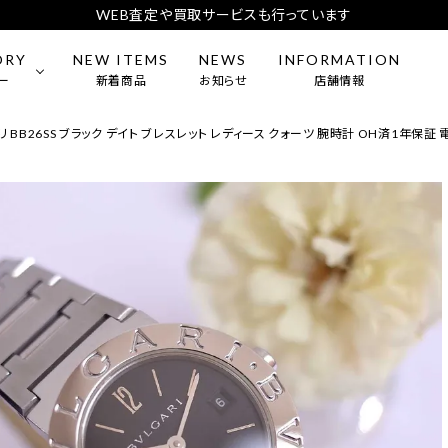
WEB査定や買取サービスも行っています
ORY
NEW ITEMS
NEWS
INFORMATION
ー
新着商品
お知らせ
店舗情報
リ BB26SS ブラック デイト ブレスレット レディース クォーツ 腕時計 OH済1年保証
mens）
CARTIER
BAG
ES
ー・アクセサリー
BREITLING
食器
L
DIOR
&Co.
MEISSEN