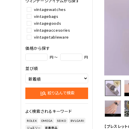
ヴィンテージアイテムから探す
vintagewatches
vintagebags
vintagegoods
vintageaccesories
vintagetableware
価格から探す
円 ～
円
並び順
manage_search
絞り込んで検索
よく検索されるキーワード
ROLEX
OMEGA
SEIKO
BVLGARI
【ブレスレット
ジュエリー
新着商品