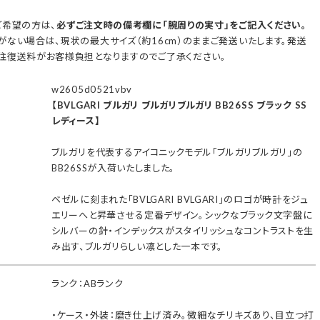
ご希望の方は、
必ずご注文時の備考欄に「腕周りの実寸」をご記入ください。
ない場合は、現状の最大サイズ（約16cm）のままご発送いたします。発送
往復送料がお客様負担となりますのでご了承ください。
w2605d0521vbv
【BVLGARI ブルガリ ブルガリブルガリ BB26SS ブラック SS
レディース】
ブルガリを代表するアイコニックモデル「ブルガリブルガリ」の
BB26SSが入荷いたしました。
ベゼルに刻まれた「BVLGARI BVLGARI」のロゴが時計をジュ
エリーへと昇華させる定番デザイン。シックなブラック文字盤に
シルバーの針・インデックスがスタイリッシュなコントラストを生
み出す、ブルガリらしい凛とした一本です。
ランク：ABランク
・ケース・外装：磨き仕上げ済み。微細なチリキズあり、目立つ打