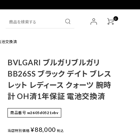
0
 電池交換済
SEIKO
財布
BVLGARI ブルガリブルガリ
IWC
その他
BB26SS ブラック デイト ブレス
レット レディース クォーツ 腕時
HERMES
計 OH済1年保証 電池交換済
その他ブランド一覧
商品番号
w2605d0521vbv
¥
88,000
当店特別価格
税込