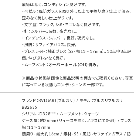
痕等はなく、コンディション良好です。
・ベゼル：風防ガラスを取り外した上で平擦り磨き仕上げ済み。
歪みなく美しい仕上がりです。
・文字盤：ブラック。シミ・ヨゴレなく良好です。
・針：シルバー。良好。夜光なし。
・インデックス：シルバー。良好。夜光なし。
・風防：サファイアガラス。良好。
・ブレスレット：純正ブレス（SS・幅11～17mm）。10点中8点評
価。伸びダレ少なく良好。
・ムーブメント：
オーバーホール（OH）済み
。
※商品の状態は画像と商品説明の
両方
でご確認ください。写真
に写っている状態もコンディションの一部です。
ブランド：BVLGARI（ブルガリ） / モデル：ブルガリブルガリ
BB26SS
シリアル：D328*** / ムーブメント：クォーツ
ケース幅：約26mm（リューズを除く、ノギスにて計測） / ブレス
幅：11～17mm
腕周り：最大約16cm / 素材：SS / 風防：サファイアガラス / 防