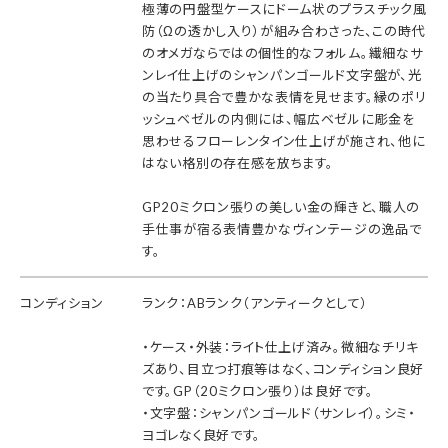
極薄の円盤型ケースにドーム状のプラスチック風
防（Ωの透かし入り）が組み合わさった、この時代
のオメガならではの個性的なフォルム。繊細なサ
ンレイ仕上げのシャンパンゴールド文字盤が、光
の当たり具合で豊かな表情を見せます。縁のポリ
ッシュベゼルの内側には、幅広ベゼルに彫金を
思わせるフローレンタイン仕上げが施され、他に
はない格別の存在感を放ちます。
GP20ミクロン張りの美しい金の輝きと、職人の
手仕事が宿る表情豊かなヴィンテージの逸品で
す。
コンディション
ランク：ABランク（アンティークとして）
・ケース・外装：ライト仕上げ済み。微細なチリキ
ズあり、目立つ打痕等はなく、コンディション良好
です。GP（20ミクロン張り）は良好です。
・文字盤：シャンパンゴールド（サンレイ）。シミ・
ヨゴレなく良好です。