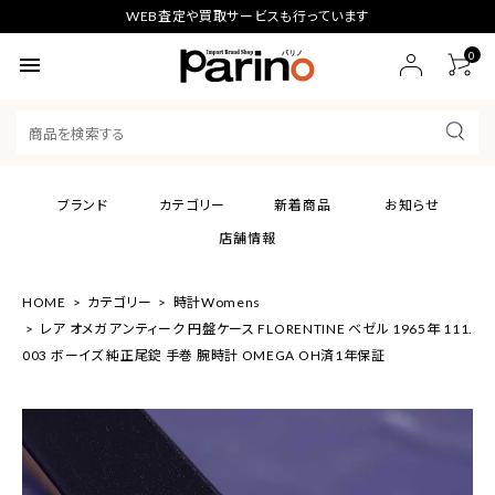
WEB査定や買取サービスも行っています
0
menu
ブランド
カテゴリー
新着商品
お知らせ
店舗情報
HOME
カテゴリー
時計Womens
レア オメガ アンティーク 円盤ケース FLORENTINE ベゼル 1965年 111.
003 ボーイズ 純正尾錠 手巻 腕時計 OMEGA OH済1年保証