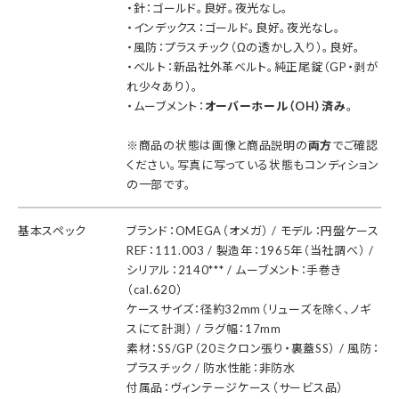
・針：ゴールド。良好。夜光なし。
・インデックス：ゴールド。良好。夜光なし。
・風防：プラスチック（Ωの透かし入り）。良好。
・ベルト：新品社外革ベルト。純正尾錠（GP・剥が
れ少々あり）。
・ムーブメント：
オーバーホール（OH）済み
。
※商品の状態は画像と商品説明の
両方
でご確認
ください。写真に写っている状態もコンディション
の一部です。
基本スペック
ブランド：OMEGA（オメガ） / モデル：円盤ケース
REF：111.003 / 製造年：1965年（当社調べ） /
シリアル：2140*** / ムーブメント：手巻き
（cal.620）
ケースサイズ：径約32mm（リューズを除く、ノギ
スにて計測） / ラグ幅：17mm
素材：SS/GP（20ミクロン張り・裏蓋SS） / 風防：
プラスチック / 防水性能：非防水
付属品：ヴィンテージケース（サービス品）