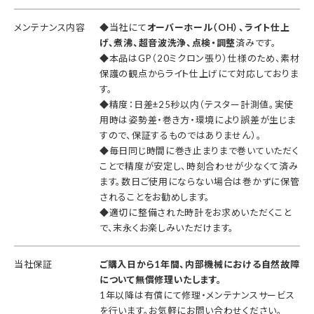
メンテナンス内容
◆当社にて
オーバーホール（OH）、ライト仕上
げ、煮沸、超音波洗浄、点検・調整
済みです。
◆本品はGP（20ミクロン張り）仕様のため、素材
保護の観点からライト仕上げにて対応しておりま
す。
◆精度：日差±25秒以内（テスター計測値。実使
用時は姿勢差・巻き方・環境により誤差が生じま
すので、保証するものではありません）。
◆毎日同じ時間に巻き止まりまで巻いていただく
ことで精度が安定し、時刻合わせが少なくて済み
ます。数日ご使用にならない場合は巻かずに保管
されることをお勧めします。
◆適切に整備された時計をお求めいただくこと
で、末永くお楽しみいただけます。
当社保証
ご購入日から1年間、内部機械における自然故障
について無償修理いたします。
1年以降は有償にて修理・メンテナンスサービス
を行います。お気軽にお問い合わせください。