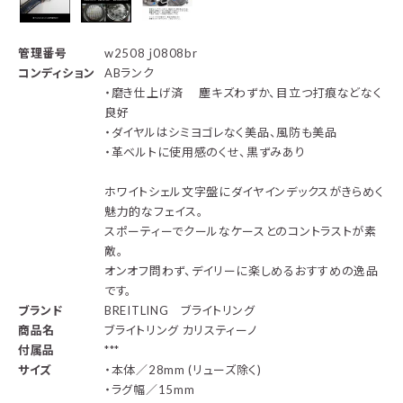
管理番号
w2508ｊ0808br
コンディション
ABランク
・磨き仕上げ済 塵キズわずか、目立つ打痕などなく
良好
・
ダイヤルはシミヨゴレなく美品、風防も美品
・革ベルトに使用感のくせ、黒ずみあり
ホワイトシェル文字盤にダイヤインデックスがきらめく
魅力的なフェイス。
スポーティーでクールなケースとのコントラストが素
敵。
オンオフ問わず、デイリーに楽しめるおすすめの逸品
です。
ブランド
BREITLING ブライトリング
商品名
ブライトリング カリスティーノ
付属品
***
サイズ
・本体／28mm (リューズ除く)
・ラグ幅／15mm