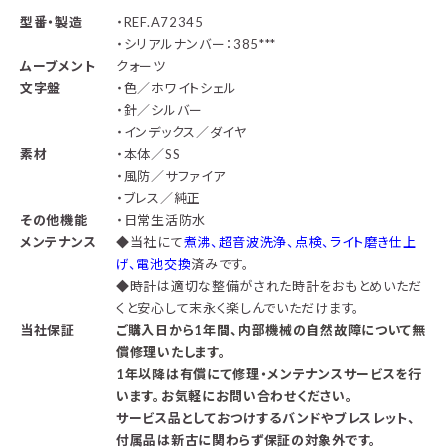
型番・製造
・REF.A72345
・シリアルナンバー：385***
ムーブメント
クォーツ
文字盤
・色／ホワイトシェル
・針／シルバー
・インデックス／ダイヤ
素材
・本体／SS
・風防／サファイア
・ブレス／純正
その他機能
・日常生活防水
メンテナンス
◆
当社にて
煮沸、超音波洗浄、点検、ライト磨き仕上
げ、電池交換
済みです。
◆時計は適切な整備がされた時計をおもとめいただ
くと安心して末永く楽しんでいただけます。
当社保証
ご購入日から1年間、内部機械の自然故障について無
償修理いたします。
1年以降は有償にて修理・メンテナンスサービスを行
います。お気軽にお問い合わせください。
サービス品としておつけするバンドやブレスレット、
付属品は新古に関わらず保証の対象外です。