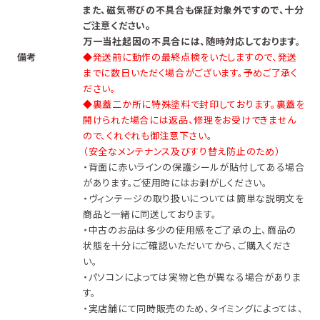
また、磁気帯びの不具合も保証対象外ですので、十分
。
ご注意ください
万一当社起因の不具合には、随時対応しております。
備考
◆発送前に動作の最終点検をいたしますので、発送
までに数日いただく場合がございます。予めご了承く
ださい。
◆裏蓋二か所に特殊塗料で封印しております。裏蓋を
開けられた場合には返品、修理をお受けできません
ので、くれぐれも御注意下さい。
（安全なメンテナンス及びすり替え防止のため）
・背面に赤いラインの保護シールが貼付してある場合
があります。ご使用時にはお剥がしください。
・ヴィンテージの取り扱いについては簡単な説明文を
商品と一緒に同送しております。
・中古のお品は多少の使用感をご了承の上、商品の
状態を十分にご確認いただいてから、ご購入くださ
い。
・パソコンによっては実物と色が異なる場合がありま
す。
・実店舗にて同時販売のため、タイミングによっては、