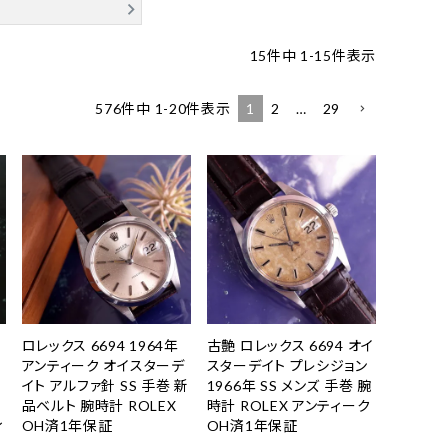
15
件中
1
-
15
件表示
1
2
…
29
576
件中
1
-
20
件表示
ロレックス 6694 1964年
古艶 ロレックス 6694 オイ
アンティーク オイスターデ
スターデイト プレシジョン
エ
イト アルファ針 SS 手巻 新
1966年 SS メンズ 手巻 腕
品ベルト 腕時計 ROLEX
時計 ROLEX アンティーク
ィ
OH済1年保証
OH済1年保証