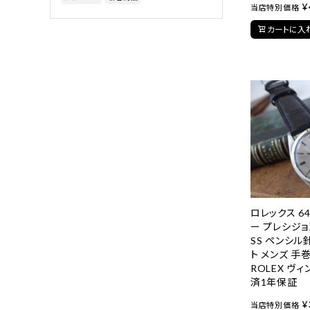
¥
当店特別価格
カートに入
ロレックス 64
ー プレシジョン
SS ペンシル
ト メンズ 手
ROLEX ヴィ
済1年保証
¥
当店特別価格