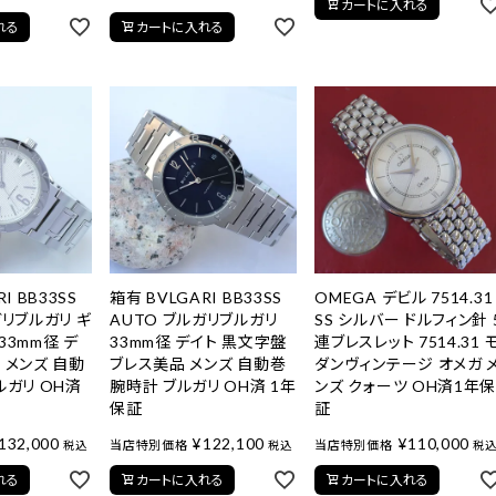
カートに入れる
れる
カートに入れる
I BB33SS
箱有 BVLGARI BB33SS
OMEGA デビル 7514.31
ガリブルガリ ギ
AUTO ブルガリブルガリ
SS シルバー ドルフィン針 
33mm径 デ
33mm径 デイト 黒文字盤
連ブレスレット 7514.31 
 メンズ 自動
ブレス美品 メンズ 自動巻
ダンヴィンテージ オメガ 
ルガリ OH済
腕時計 ブルガリ OH済 1年
ンズ クォーツ OH済1年
保証
証
132,000
¥
122,100
¥
110,000
当店特別価格
当店特別価格
税込
税込
税
れる
カートに入れる
カートに入れる