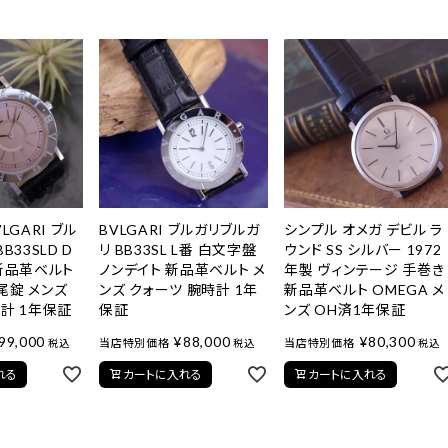
LGARI ブル
BVLGARI ブルガリブルガ
シンプル オメガ デビル ラ
B33SLD D
リ BB33SL L番 白文字盤
ウンド SS シルバー 1972
 新品革ベルト
ノンデイト 新品革ベルト メ
年製 ヴィンテージ 手巻き
尾錠 メンズ
ンズ クォーツ 腕時計 1年
新品革ベルト OMEGA メ
計 1年保証
保証
ンズ OH済1年保証
99,000
¥
88,000
¥
80,300
当店特別価格
当店特別価格
税込
税込
税込
れる
カートに入れる
カートに入れる