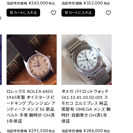
¥
363,000
¥
352,000
当店特別価格
当店特別価格
税込
税込
込
カートに入れる
カートに入れる
ロレックス ROLEX 6430
オメガ パイロットウォッチ
1965年製 オイスタースピ
561.13.41.10.02.001 ス
ズ
ードキング プレシジョン ア
モセコ エルミブレス 純正
ー
ンティーク メンズ SS 新品
尾錠有 OMEGA メンズ 腕
ベルト 手巻 腕時計 OH済
時計 自動巻き OH済1年
1年保証
保証
込
¥
291,500
¥
286,000
当店特別価格
当店特別価格
税込
税込