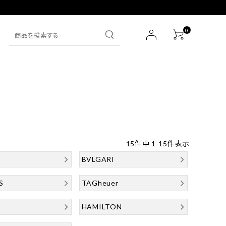
0
SEIKO
財布
IWC
その他
15
件中
1
-
15
件表示
HERMES
BVLGARI
その他ブランド一覧
S
TAGheuer
HAMILTON