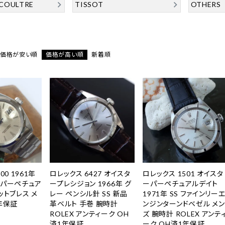
ECOULTRE
TISSOT
OTHERS
価格が安い順
価格が高い順
新着順
00 1961年
ロレックス 6427 オイスタ
ロレックス 1501 オイスタ
ーパーペチュア
ープレシジョン 1966年 グ
ーパーペチュアルデイト
ットブレス メ
レー ペンシル針 SS 新品
1971年 SS ファインリー
年保証
革ベルト 手巻 腕時計
ンジンターンドベゼル メン
ROLEX アンティーク OH
ズ 腕時計 ROLEX アンテ
済1年保証
ーク OH済1年保証