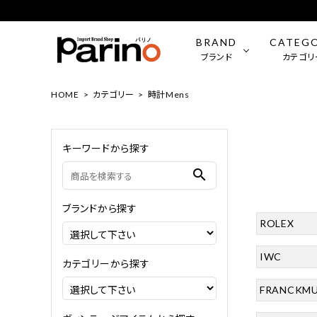
BRAND
CATEG
ブランド
カテゴリ
HOME
カテゴリー
時計Mens
ROLEX
時計（Mens）
OMEGA
時計（Wo
キーワードから探す
BVLGARI
ファッション小物
LONGIN
ジュエリ
search
FRANCK MULLER
CHANE
ブランドから探す
ROLEX
LOUIS VUITTON
Tiffany
IWC
カテゴリーから探す
FRANCKMU