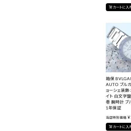
カートに入
箱保 BVLGAR
AUTO ブル
ョーシェ装飾 
イト 白文字盤
巻 腕時計 ブ
1年保証
¥
当店特別価格
カートに入