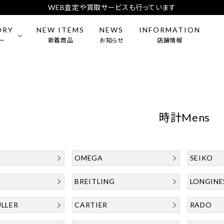
WEB査定や買取サービスも行っています
ORY
NEW ITEMS
NEWS
INFORMATION
ー
新着商品
お知らせ
店舗情報
mens）
CARTIER
BAG
ES
ー・アクセサリー
BREITLING
食器
時計Mens
L
DIOR
OMEGA
SEIKO
&Co.
MEISSEN
BREITLING
LONGINE
LLER
CARTIER
RADO