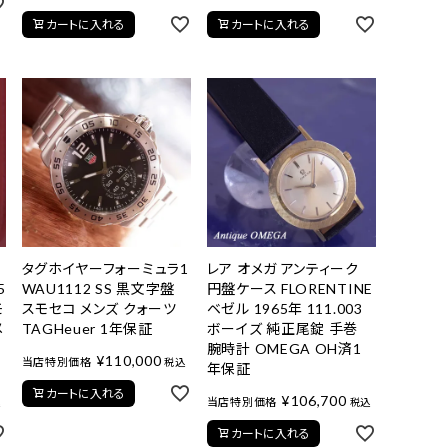
カートに入れる
カートに入れる
タグホイヤーフォーミュラ1
レア オメガ アンティーク
5
WAU1112 SS 黒文字盤
円盤ケース FLORENTINE
モ
スモセコ メンズ クォーツ
ベゼル 1965年 111.003
メ
TAGHeuer 1年保証
ボーイズ 純正尾錠 手巻
保
腕時計 OMEGA OH済1
¥
110,000
当店特別価格
税込
年保証
カートに入れる
¥
106,700
当店特別価格
込
税込
カートに入れる