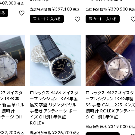
407,000
税込
¥
397,100
¥
390,500
当店特別価格
当店特別価格
税込
税
れる
カートに入れる
カートに入れる
27 オイスタ
ロレックス 6466 オイスタ
ロレックス 6427 オイスタ
 1969年
ープレシジョン 1966年製
ープレシジョン 1969年製
針 新品革ベル
黒文字盤 リダンダイヤル
SS 手巻 CAL.1225 メン
巻 腕時計
手巻き アンティーク ボー
腕時計 ROLEX アンティ
ンテージ OH
イズ OH済1年保証
ク OH済1年保証
ROLEX
¥
319,000
当店特別価格
税
332,200
¥
326,700
当店特別価格
税込
税込