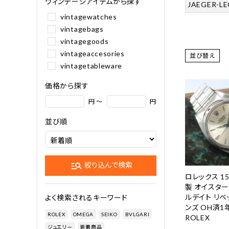
ヴィンテージアイテムから探す
JAEGER-L
vintagewatches
vintagebags
vintagegoods
vintageaccesories
並び替え
vintagetableware
価格から探す
円 ～
円
並び順
manage_search
絞り込んで検索
ロレックス 15
製 オイスタ
ルデイト リベ
よく検索されるキーワード
ンズ OH済1
ROLEX
OMEGA
SEIKO
BVLGARI
ROLEX
ジュエリー
新着商品